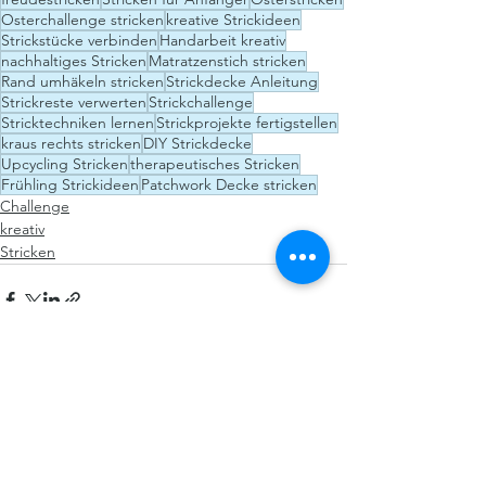
Osterchallenge stricken
kreative Strickideen
Strickstücke verbinden
Handarbeit kreativ
nachhaltiges Stricken
Matratzenstich stricken
Rand umhäkeln stricken
Strickdecke Anleitung
Strickreste verwerten
Strickchallenge
Stricktechniken lernen
Strickprojekte fertigstellen
kraus rechts stricken
DIY Strickdecke
Upcycling Stricken
therapeutisches Stricken
Frühling Strickideen
Patchwork Decke stricken
Challenge
kreativ
Stricken
Alle ansehen
Aktuelle Beiträge