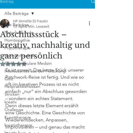
Beitrag
Alle Beiträge
HP Annette Di Fausto
Alle Beiträge
13. Apr.
2 Min. Lesezeit
Abschlussstück –
Naturheilkunde
Homöopathie
kreativ, nachhaltig und
Phytotherapie
ganz persönlich
Hormontherapie
Orthomolekulare Medizin
Mit NaN von 5 Sternen bewertet.
Es ist soweit: Das letzte Stück unserer 
Interessantes aus der Forschung
Patchwork-Reise ist fertig. Und wie so 
Quiz
oft im kreativen Prozess ist es nicht 
Heilpraktikerwissen
einfach „nur“ ein Abschluss geworden 
Stricken
– sondern ein echtes Statement.
kreativ
Denn dieses letzte Element erzählt 
Challenge
eine Geschichte. Eine Geschichte von 
Kunsttherapie
Wiederentdecken, Anpassen, 
kreativtherapie
Improvisieren – und genau das macht 
kreativ-bus