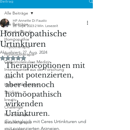
Beitrag
Alle Beiträge
HP Annette Di Fausto
Alle Beiträge
28. Sept. 2023
2 Min. Lesezeit
Homöopathische
Naturheilkunde
Homöopathie
Urtinkturen
Phytotherapie
Aktualisiert:
27. Aug. 2024
Hormontherapie
Mit NaN von 5 Sternen bewertet.
Orthomolekulare Medizin
Therapieoptionen mit 
Interessantes aus der Forschung
nicht potenzierten, 
Quiz
aber dennoch 
Heilpraktikerwissen
Stricken
homöopathisch 
kreativ
wirkenden 
Challenge
Urtinkturen.
Kunsttherapie
Ein Vergleich mit Ceres Urtinkturen und 
kreativtherapie
mit potenzierten Arzneien. 
kreativ-bus