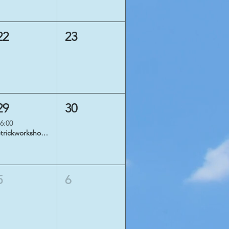
22
23
29
30
6:00
Strickworkshop Patchworkstricken
5
6