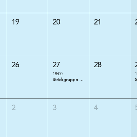
19
20
21
26
27
28
18:00
1
Strickgruppe „Freudestricken“
2
3
4