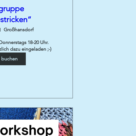
kgruppe
stricken“
Großhansdorf
onnerstags 18-20 Uhr. 

lich dazu eingeladen ;-)
n buchen