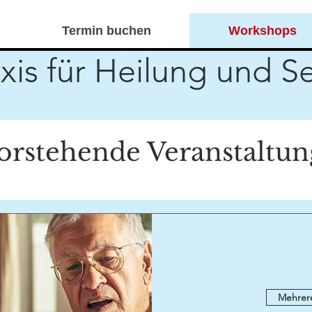
Termin buchen
Workshops
xis für Heilung und S
altungen der e-Vidia Liveonlineschul
orstehende Veranstaltu
Mehrer