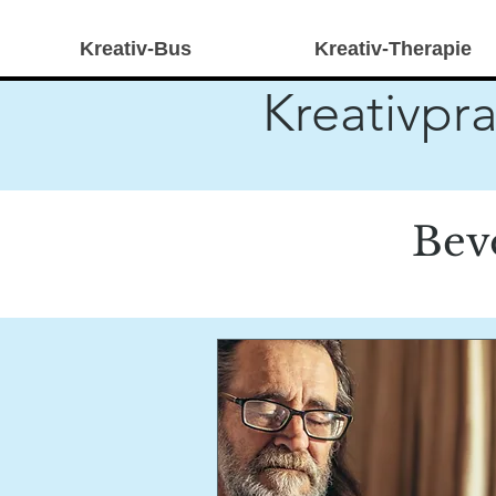
Kreativ-Bus
Kreativ-Therapie
Kreativpra
Alle e-Vidia Veranst
Bev