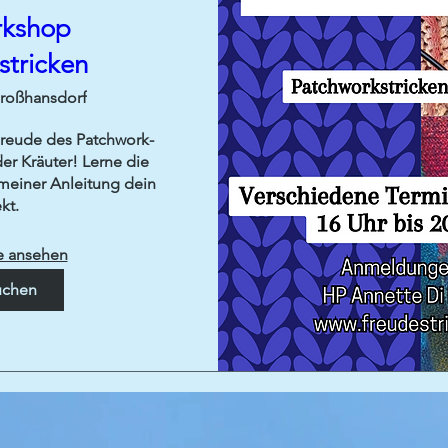
rkshop
stricken
roßhansdorf
Freude des Patchwork-
er Kräuter! Lerne die 
 meiner Anleitung dein 
kt.
e ansehen
uchen