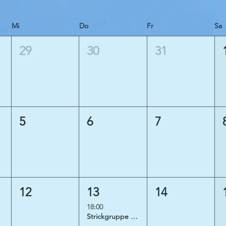
Mi
Do
Fr
Sa
29
30
31
5
6
7
12
13
14
18:00
Strickgruppe „Freudestricken“