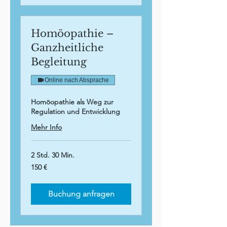
Homöopathie –
Ganzheitliche
Begleitung
Online nach Absprache
Homöopathie als Weg zur
Regulation und Entwicklung
Mehr Info
2 Std. 30 Min.
150
150 €
Euro
Buchung anfragen