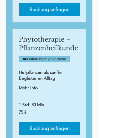
Buchung anfragen
Phytotherapie –
Pflanzenheilkunde
Online nach Absprache
Heilpflanzen als sanfte
Begleiter im Alltag
Mehr Info
1 Std. 30 Min.
75
75 €
Euro
Buchung anfragen