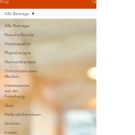
Blog
Alle Beiträge
Alle Beiträge
Naturheilkunde
Homöopathie
Phytotherapie
Hormontherapie
Orthomolekulare
Medizin
Interessantes
aus der
Forschung
Quiz
Heilpraktikerwissen
Stricken
kreativ