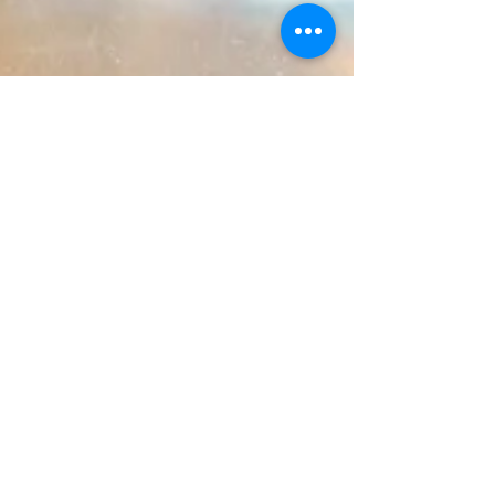
HP Annette Di Fausto
3. Feb. 2023
10 Min. Lesezeit
Homöopathie und
Wissenschaft
Hier findest du viele Beispiele für wissenschaftliche
Homöopathie-Studien. Das Problem ist: Keiner ist
so taub wie der der nicht hören will