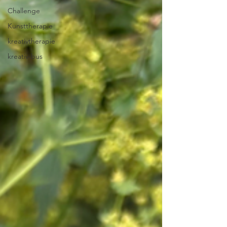
Challenge
Kunsttherapie
kreativtherapie
kreativ-bus