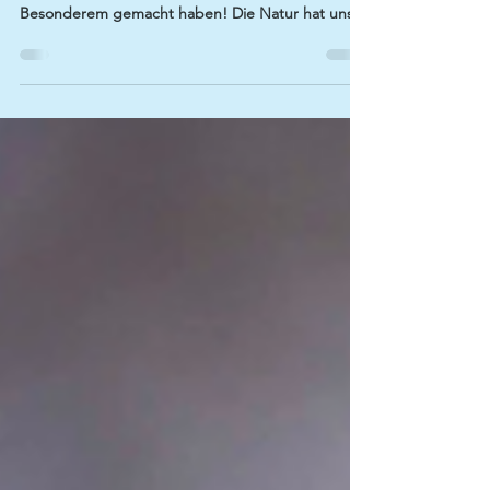
besonderen
Kräuterworkshop
Ein herzliches Dankeschön an alle lieben
Kräuterfreunde, die diesen Tag zu etwas
Besonderem gemacht haben! Die Natur hat uns
gezeigt, dass sie auch im Regen ihre Schätze
offenbart – und dass Gemeinschaft und Kreativität
jedes Wetter verzaubern können.