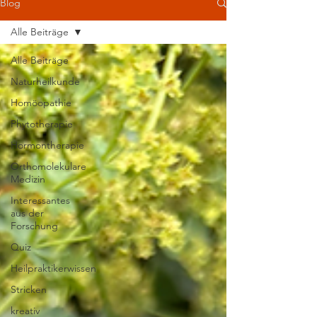
Blog
Alle Beiträge
Alle Beiträge
Naturheilkunde
Homöopathie
Phytotherapie
Hormontherapie
Orthomolekulare
Medizin
Interessantes
aus der
Forschung
Quiz
Heilpraktikerwissen
Stricken
kreativ