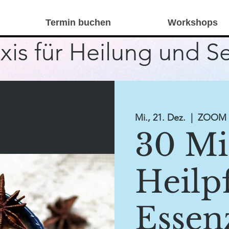
Termin buchen
Workshops
xis für Heilung und S
Mi., 21. Dez.
  |  
ZOOM K
30 Mi
Heilp
Essen