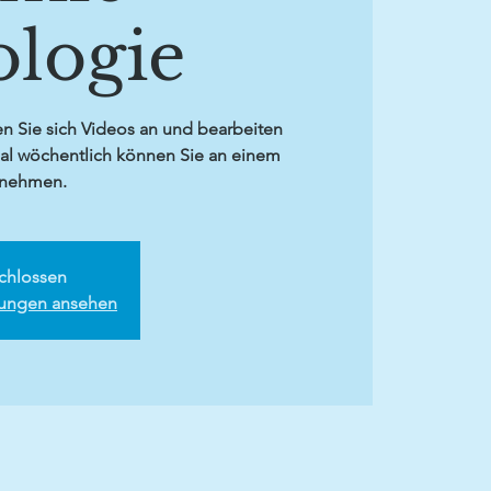
ologie
n Sie sich Videos an und bearbeiten
al wöchentlich können Sie an einem
lnehmen.
chlossen
ltungen ansehen