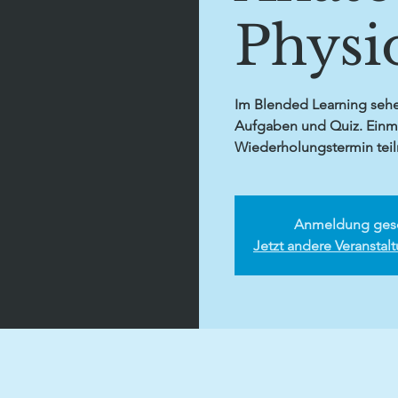
Physi
Im Blended Learning sehe
Aufgaben und Quiz. Einm
Wiederholungstermin tei
Anmeldung ges
Jetzt andere Veransta