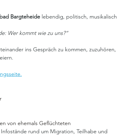
ibad Bargteheide
 lebendig, politisch, musikalisch 
eide: Wer kommt wie zu uns?“
 miteinander ins Gespräch zu kommen, zuzuhören, 
eiern.
ungsseite.
r
ven von ehemals Geflüchteten
e Infostände rund um Migration, Teilhabe und 