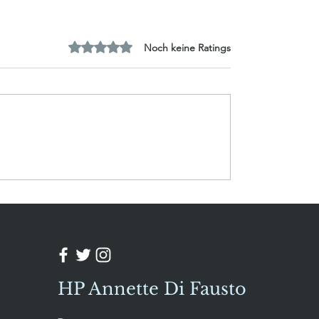
Mit 0 von 5 Sternen bewertet.
Noch keine Ratings
sia – Augentrost
Kulturelle Bildung
lle
KüKuBi – Der Kreat
erhält Rückenwind
HP Annette Di Fausto