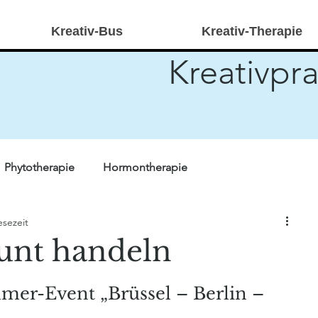
Kreativ-Bus
Kreativ-Therapie
Kreativpra
Phytotherapie
Hormontherapie
esezeit
r Forschung
Quiz
Heilpraktikerwissen
Stricken
unt handeln
ivtherapie
kreativ-bus
er-Event „Brüssel – Berlin – 