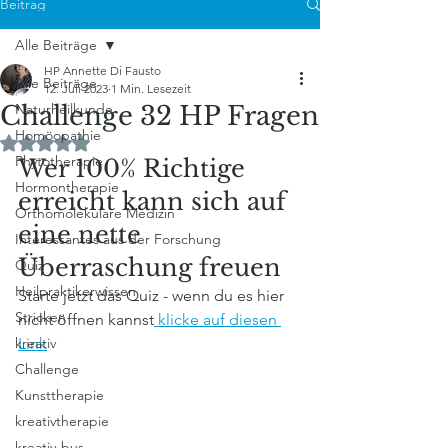
Beitrag
Alle Beiträge
HP Annette Di Fausto
Alle Beiträge
12. Juli 2023
1 Min. Lesezeit
Challenge 32 HP Fragen
Naturheilkunde
Homöopathie
Mit NaN von 5 Sternen bewertet.
Phytotherapie
Wer 100% Richtige 
Hormontherapie
erreicht kann sich auf 
Orthomolekulare Medizin
eine nette 
Interessantes aus der Forschung
Überraschung freuen
Quiz
Heilpraktikerwissen
Starte jetzt das Quiz - wenn du es hier 
Stricken
nicht öffnen kannst
 klicke auf diesen 
kreativ
Link
Challenge
Kunsttherapie
kreativtherapie
kreativ-bus