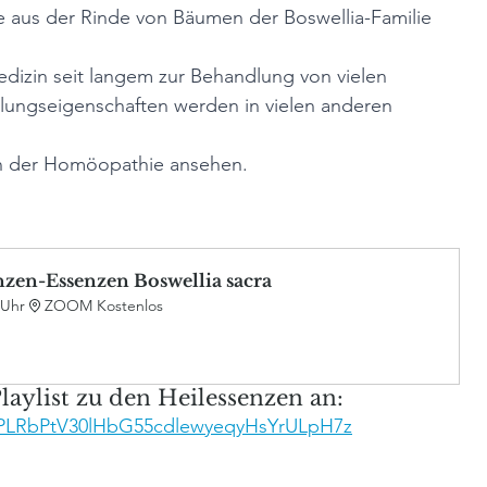
ie aus der Rinde von Bäumen der Boswellia-Familie 
dizin seit langem zur Behandlung von vielen 
ungseigenschaften werden in vielen anderen 
in der Homöopathie ansehen.
nzen-Essenzen Boswellia sacra
 Uhr
ZOOM Kostenlos
laylist zu den Heilessenzen an:
st=PLRbPtV30lHbG55cdlewyeqyHsYrULpH7z