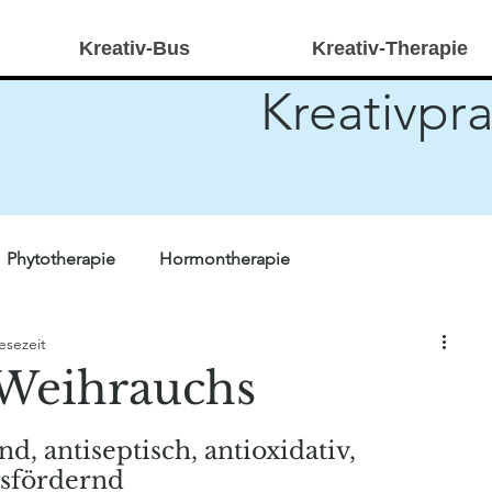
Kreativ-Bus
Kreativ-Therapie
Kreativpra
Phytotherapie
Hormontherapie
esezeit
r Forschung
Quiz
Heilpraktikerwissen
Stricken
 Weihrauchs
ivtherapie
kreativ-bus
 antiseptisch, antioxidativ, 
sfördernd