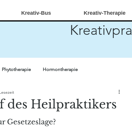
Kreativ-Bus
Kreativ-Therapie
Kreativpra
Phytotherapie
Hormontherapie
Lesezeit
r Forschung
Quiz
Heilpraktikerwissen
Stricken
 des Heilpraktikers
ivtherapie
kreativ-bus
ur Gesetzeslage?