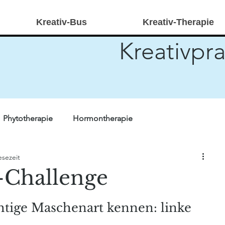
Kreativ-Bus
Kreativ-Therapie
Kreativpra
Phytotherapie
Hormontherapie
esezeit
r Forschung
Quiz
Heilpraktikerwissen
Stricken
-Challenge
ivtherapie
kreativ-bus
chtige Maschenart kennen: linke 