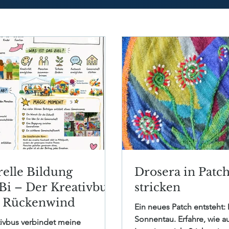
relle Bildung
Drosera in Patc
i – Der Kreativbus
stricken
t Rückenwind
Ein neues Patch entsteht: 
Sonnentau. Erfahre, wie a
tivbus verbindet meine