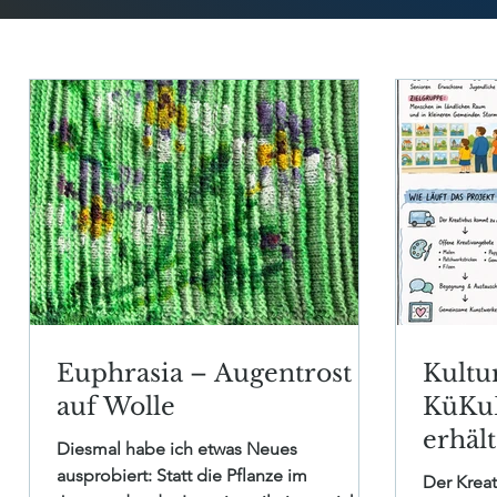
Euphrasia – Augentrost
Kultu
auf Wolle
KüKuB
erhäl
Diesmal habe ich etwas Neues
ausprobiert: Statt die Pflanze im
em
Der Krea