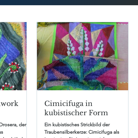
hwork
Cimicifuga in
kubistischer Form
Drosera, der
Ein kubistisches Strickbild der
us
Traubensilberkerze: Cimicifuga als