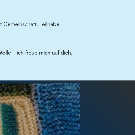
t Gemeinschaft, Teilhabe,
lle – ich freue mich auf dich.
eistige
eistige
eistige
eistige