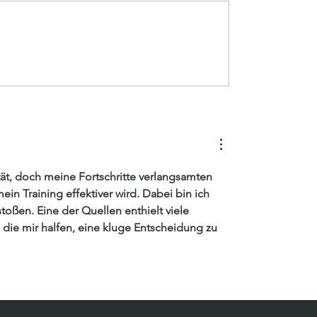
a in Patchwork
Cimicifuga in kubist
n
Form
ät, doch meine Fortschritte verlangsamten 
ein Training effektiver wird. Dabei bin ich 
toßen. Eine der Quellen enthielt viele 
die mir halfen, eine kluge Entscheidung zu 