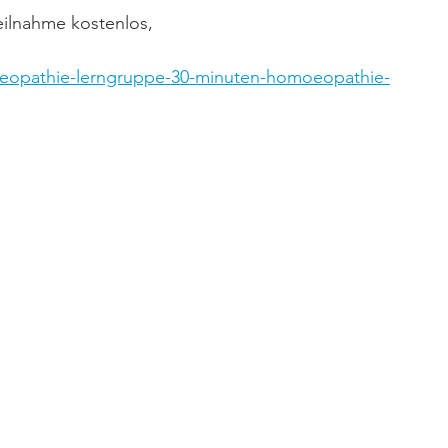
eilnahme kostenlos, 
oeopathie-lerngruppe-30-minuten-homoeopathie-