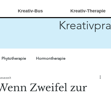
Kreativ-Bus
Kreativ-Therapie
Kreativpra
Phytotherapie
Hormontherapie
Lesezeit
r Forschung
Quiz
Heilpraktikerwissen
Stricken
Wenn Zweifel zur
ivtherapie
kreativ-bus